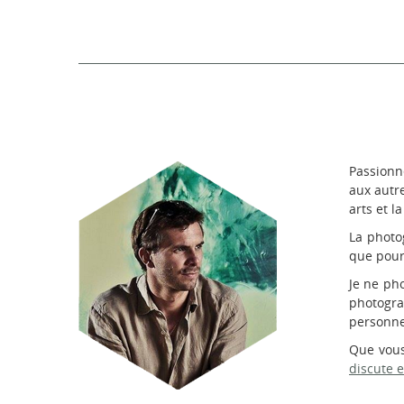
Passionn
aux autre
arts et l
La photo
que pour
Je ne ph
photograp
personne
Que vous
discute 