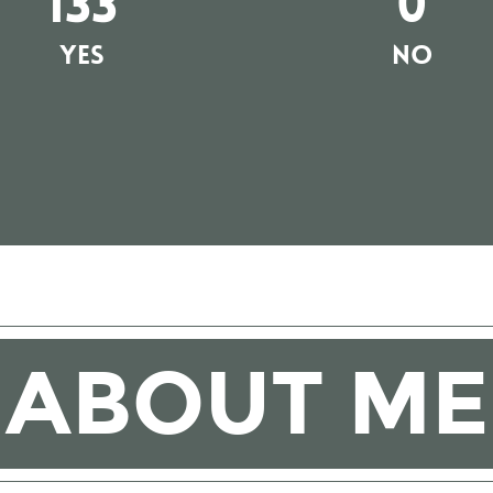
133
0
YES
NO
ABOUT ME