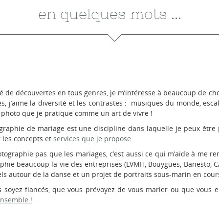
en quelques mots ...
é de découvertes en tous genres, je m’intéresse à beaucoup de cho
s, j’aime la diversité et les contrastes : musiques du monde, escal
a photo que je pratique comme un art de vivre !
graphie de mariage est une discipline dans laquelle je peux être 
 les concepts et
services que je propose
.
otographie pas que les mariages, c’est aussi ce qui m’aide à me re
hie beaucoup la vie des entreprises (LVMH, Bouygues, Banesto, CA, e
ls autour de la danse et un projet de portraits sous-marin en cou
 soyez fiancés, que vous prévoyez de vous marier ou que vous e
ensemble !