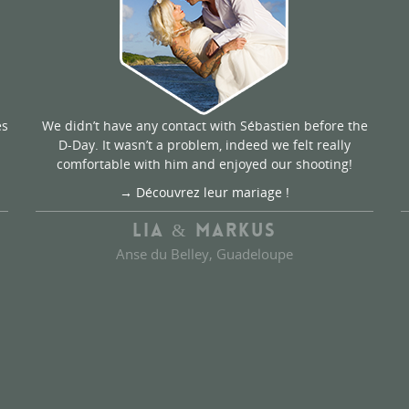
es
We didn’t have any contact with Sébastien before the
D-Day. It wasn’t a problem, indeed we felt really
comfortable with him and enjoyed our shooting!
→ Découvrez leur mariage !
LIA & MARKUS
Anse du Belley, Guadeloupe