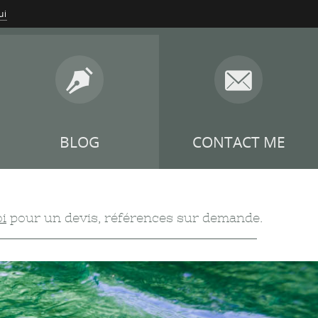
ui
BLOG
CONTACT ME
i
pour un devis, références sur demande.