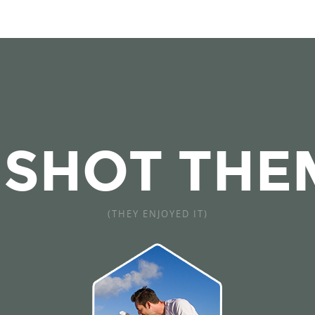
I SHOT THE
(THEY ENJOYED IT)