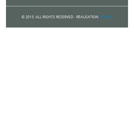
© 2015. ALL RIGHTS RESERVED - RÉALISATION
ID'SEED