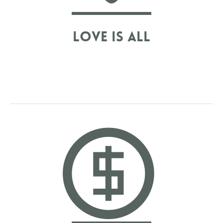
Love is all
AMOUREUX BAROUDEURS, SPORTIFS OU
ROMANTIQUES, ET SI LES SOUVENIRS DE VOTRE
AMOUR ET DE VOS PROCHES ÉTAIENT À VOTRE
IMAGE ? FAISONS DE CES PHOTOS DE COUPLES ET
DE GROUPES DES MOMENTS DE PLAISIR !