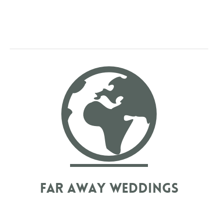
IL N’Y A PAS QU’UNE SEULE OFFRE DE GALERIE
PHOTO ! OFFRIR LE TÉLÉCHARGEMENT HD DES
PHOTOS À VOS INVITÉS, ÇA VOUS DIT ? ET SI EN
PLUS ON CRÉAIT UNE GALERIE COLLABORATIVE
QUI RASSEMBLE LEURS PHOTOS ET VIDÉOS ?
far away weddings
UNE ANNÉE POUR ORGANISER VOTRE MARIAGE
ET N’EN PROFITER QU’UNE SEULE JOURNÉE,