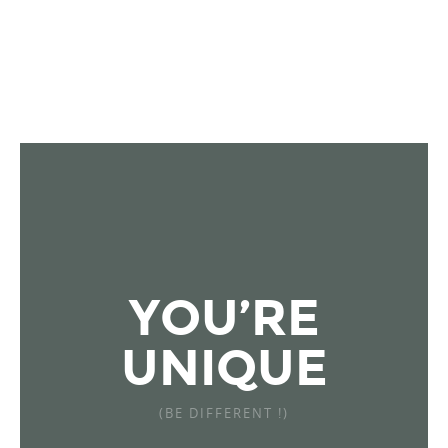
AVOUEZ QUE C’EST UN PEU DOMMAGE ? ET SI
VOUS PRENIEZ LE TEMPS DE VOUS RETROUVER
PLUS LONGTEMPS ?
YOU’RE
UNIQUE
(BE DIFFERENT !)