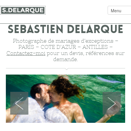
Ce site est une archive, en ligne tel qu’il était. —
Le
mariage aujourd’hui
SEBASTIEN DELARQUE
Photographe de mariages d’exceptions –
PARIS – COTE D’AZUR – ANTILLES –
Contactez-moi
pour un devis, références sur
demande.