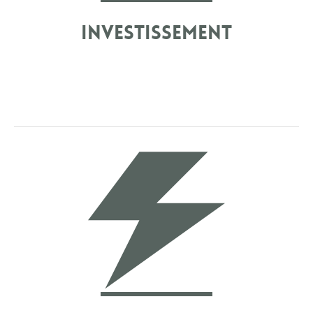
Investissement
FAIRE D’UNE SEULE JOURNÉE, DES SOUVENIRS
POUR L’ÉTERNITÉ, C’EST UN BEAU MÉTIER QUE
J’EXERCE AVEC PASSION.