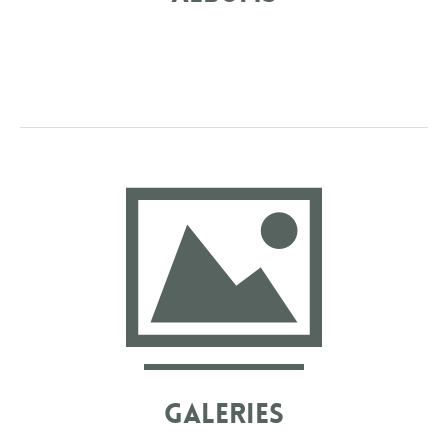
AVANT, IL Y AVAIT LES ALBUMS ET ON TOURNAIT
DES PAGES QUI S’ÉCORNAIENT À LA LONGUE.
MAINTENANT L’ALBUM EST LIVRE ET IL EST
DEVENU INTERACTIF. IL TRAVERSE LE TEMPS ET IL
EST COMPLÉTEMENT PERSONNALISABLE.
Galeries