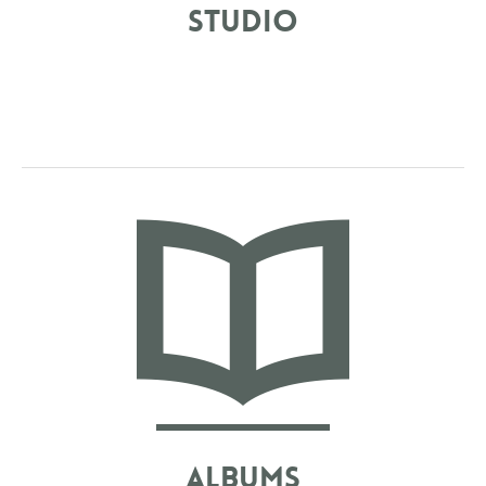
Studio
LVMH, L’INPI, LEXMARK, BANESTO ET BIEN
D’AUTRES MARQUES ET PERSONNALITÉS FONT
APPEL À MOI POUR MONTER DES STUDIOS PHOTO
ORIGINAUX LORS DE LEURS ÉVÉNEMENTS.
ORIGINALITÉ ET CONVIVIALITÉ SONT À
L’HONNEUR!
Albums