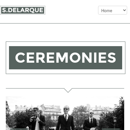
Ce site est une archive, en ligne tel qu’il était. —
Le
mariage aujourd’hui
CEREMONIES